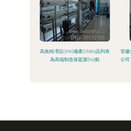
高效純凈設(shè)備產(chǎn)品列表
安徽
為高端制造保駕護(hù)航
公司 