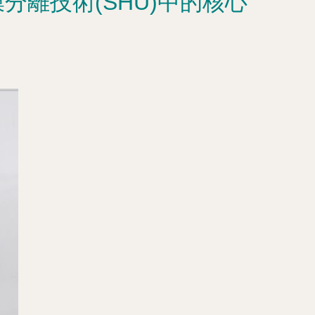
膜分離技術(SHÙ)中的核心