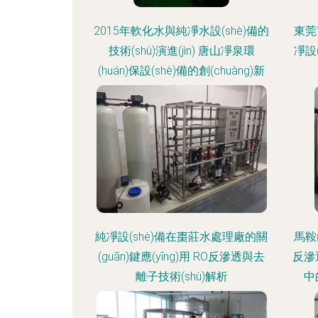
2015年軟化水與純凈水設(shè)備的
東莞市
技術(shù)演進(jìn) 唐山凈泉環
凈設(
(huán)保設(shè)備的創(chuàng)新
方案
純凈設(shè)備在棗莊水處理廠的關
馬鞍
(guān)鍵應(yīng)用 RO反滲透與去
反滲透
離子技術(shù)解析
中