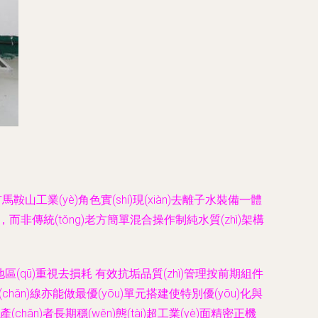
山工業(yè)角色實(shí)現(xiàn)去離子水裝備一體
制水，而非傳統(tǒng)老方簡單混合操作制純水質(zhì)架構
部分地區(qū)重視去損耗 有效抗垢品質(zhì)管理按前期組件
(chǎn)線亦能做最優(yōu)單元搭建使特別優(yōu)化與
)投產(chǎn)者長期穩(wěn)態(tài)超工業(yè)面精密正機